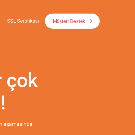
SSL Sertifikası
Müşteri Destek
r çok
!
pım aşamasında