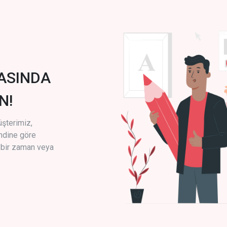
ASINDA
N!
üşterimiz,
endine göre
i bir zaman veya