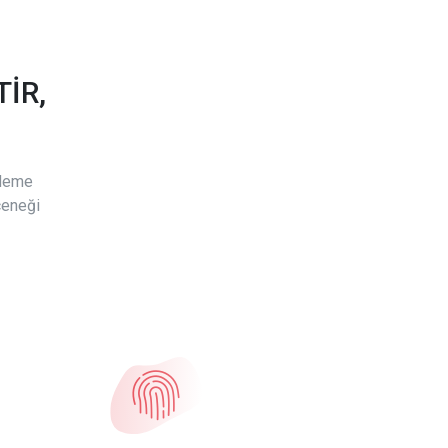
İR,
ödeme
çeneği